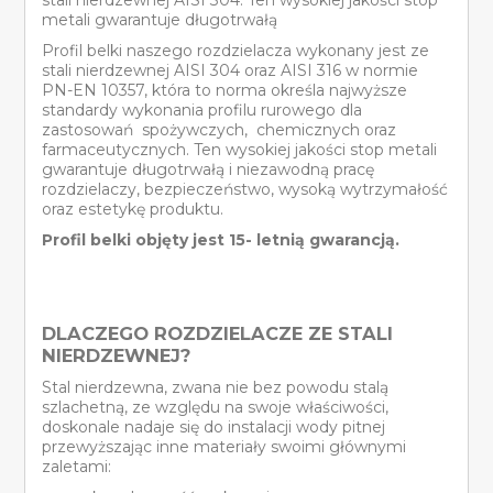
stali nierdzewnej AISI 304. Ten wysokiej jakości stop
metali gwarantuje długotrwałą
Profil belki naszego rozdzielacza wykonany jest ze
stali nierdzewnej AISI 304 oraz AISI 316 w normie
PN-EN 10357, która to norma określa najwyższe
standardy wykonania profilu rurowego dla
zastosowań spożywczych, chemicznych oraz
farmaceutycznych. Ten wysokiej jakości stop metali
gwarantuje długotrwałą i niezawodną pracę
rozdzielaczy, bezpieczeństwo, wysoką wytrzymałość
oraz estetykę produktu.
Profil belki objęty jest 15- letnią gwarancją.
DLACZEGO ROZDZIELACZE ZE STALI
NIERDZEWNEJ?
Stal nierdzewna, zwana nie bez powodu stalą
szlachetną, ze względu na swoje właściwości,
doskonale nadaje się do instalacji wody pitnej
przewyższając inne materiały swoimi głównymi
zaletami: