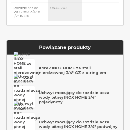
Rozdzielacz do
04341202
1
WU 2 sek. 3/4" x
1/2" INOX
Powiązane produkty
Korek INOX HOME ze stali
nierdzewnej 3/4″ GZ z o-ringiem
Uchwyt mocujący do rozdzielacza
wody pitnej INOX HOME 3/4”
pojedynczy
Uchwyt mocujący do rozdzielacza
wody pitnej INOX HOME 3/4″ podwójny