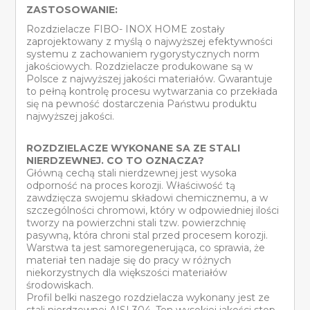
ZASTOSOWANIE:
Rozdzielacze FIBO- INOX HOME zostały
zaprojektowany z myślą o najwyższej efektywności
systemu z zachowaniem rygorystycznych norm
jakościowych. Rozdzielacze produkowane są w
Polsce z najwyższej jakości materiałów. Gwarantuje
to pełną kontrolę procesu wytwarzania co przekłada
się na pewność dostarczenia Państwu produktu
najwyższej jakości.
ROZDZIELACZE WYKONANE SA ZE STALI
NIERDZEWNEJ. CO TO OZNACZA?
Główną cechą stali nierdzewnej jest wysoka
odporność na proces korozji. Właściwość tą
zawdzięcza swojemu składowi chemicznemu, a w
szczególności chromowi, który w odpowiedniej ilości
tworzy na powierzchni stali tzw. powierzchnię
pasywną, która chroni stal przed procesem korozji.
Warstwa ta jest samoregenerująca, co sprawia, że
materiał ten nadaje się do pracy w różnych
niekorzystnych dla większości materiałów
środowiskach.
Profil belki naszego rozdzielacza wykonany jest ze