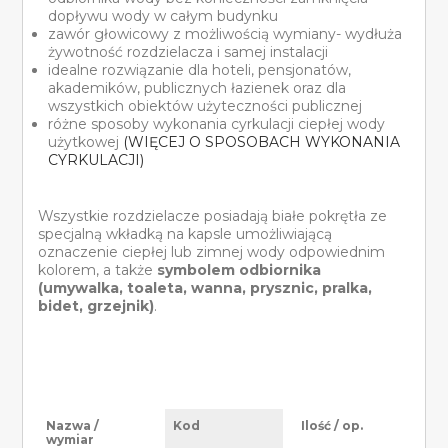
dopływu wody w całym budynku
zawór głowicowy z możliwością wymiany- wydłuża
żywotność rozdzielacza i samej instalacji
idealne rozwiązanie dla hoteli, pensjonatów,
akademików, publicznych łazienek oraz dla
wszystkich obiektów użyteczności publicznej
różne sposoby wykonania cyrkulacji ciepłej wody
użytkowej
(WIĘCEJ O SPOSOBACH WYKONANIA
CYRKULACJI)
Wszystkie rozdzielacze posiadają białe pokrętła ze
specjalną wkładką na kapsle umożliwiającą
oznaczenie ciepłej lub zimnej wody odpowiednim
kolorem, a także
symbolem odbiornika
(umywalka, toaleta, wanna, prysznic, pralka,
bidet, grzejnik)
.
Nazwa /
Kod
Ilość / op.
wymiar