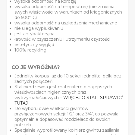
wysoka odporność na korozję
wysoka odporność na temperaturę (nie zmienia
swych właściwości w warunkach od kriogenicznych
do 500° C)
wysoka odporność na uszkodzenia mechaniczne
nie ulega wypłukiwaniu
jest antybakteryjna
łatwość w czyszczeniu i utrzymaniu czystości
estetyczny wygląd
100% recykling
CO JE WYRÓŻNIA?
Jednolity korpus- aż do 10 sekcji jednolitej belki bez
żadnych połączeń
Stal nierdzewna jest materiałem o najlepszych
właściwościach higienicznych oraz
wytrzymałościowych –
WIĘCEJ O STALI SPRAWDŹ
TUTAJ
Do wyboru dwie wielkości gwintów
przyłączeniowych sekcji: 1/2″ oraz 3/4″, co pozwala
optymalnie dopasować rozdzielacz do swoich
potrzeb
Specjalnie wyprofilowany kołnierz gwintu zasilania