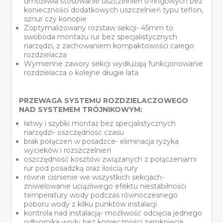
umożliwia stosowanie uszczelnień o-ringowych bez
konieczności dodatkowych uszczelnień typu teflon,
sznur czy konopie
Zoptymalizowany rozstaw sekcji- 45mm to
swoboda montażu rur bez specjalistycznych
narzędzi, z zachowaniem kompaktowości całego
rozdzielacza
Wymienne zawory sekcji wydłużają funkcjonowanie
rozdzielacza o kolejne długie lata
PRZEWAGA SYSTEMU ROZDZIELACZOWEGO
NAD SYSTEMEM TRÓJNIKOWYM:
łatwy i szybki montaż bez specjalistycznych
narzędzi- oszczędność czasu
brak połączeń w posadzce- eliminacja ryzyka
wycieków i rozszczelnień
oszczędność kosztów związanych z połączeniami
rur pod posadzką oraz ilością rury
równe ciśnienie we wszystkich sekcjach-
zniwelowanie uciążliwego efektu niestabilności
temperatury wody podczas równoczesnego
poboru wody z kilku punktów instalacji
kontrola nad instalacją- możliwość odcięcia jednego
odbiornika wody bez konieczności zamknięcia