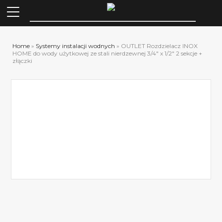
Szuka
Home
»
Systemy instalacji wodnych
»
OUTLET Rozdzielacz INOX
HOME do wody użytkowej ze stali nierdzewnej 3/4″ x 1/2″ 2 sekcje +
złączki