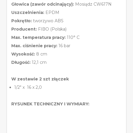
Głowica (zawór odcinający):
Mosiądz CW617N
Uszczelnienia:
EPDM
Pokrętło:
tworzywo ABS
Producent:
FIBO (Polska)
Max. temperatura pracy:
110° C
Max. ciśnienie pracy:
16 bar
Wysokość:
8 cm
Długość:
12,1 cm
W zestawie 2 szt złączek
1/2″ x 16 x 2,0
RYSUNEK TECHNICZNY I WYMIARY: