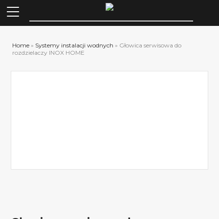
Szuka
Home
»
Systemy instalacji wodnych
»
Głowica serwisowa do
rozdzielaczy INOX HOME