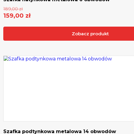
Pierwotna
189,00
zł
cena
159,00
zł
Aktualna
wynosiła:
cena
189,00 zł.
Zobacz produkt
wynosi:
159,00 zł.
Szafka podtynkowa metalowa 14 obwodów