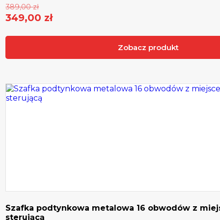
Pierwotna
389,00
zł
cena
349,00
zł
Aktualna
wynosiła:
cena
389,00 zł.
Zobacz produkt
wynosi:
349,00 zł.
Szafka podtynkowa metalowa 16 obwodów z miej
sterującą