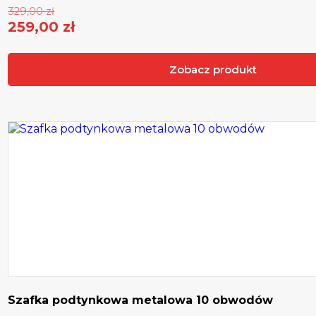
Pierwotna
329,00
zł
cena
259,00
zł
Aktualna
wynosiła:
cena
329,00 zł.
Zobacz produkt
wynosi:
259,00 zł.
Szafka podtynkowa metalowa 10 obwodów