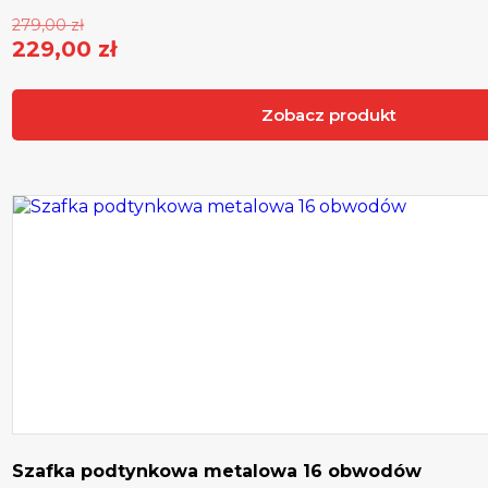
Pierwotna
279,00
zł
cena
229,00
zł
Aktualna
wynosiła:
cena
279,00 zł.
Zobacz produkt
wynosi:
229,00 zł.
Szafka podtynkowa metalowa 16 obwodów