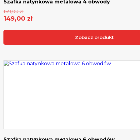
Szafka natynkowa metalowa 4 obwody
Pierwotna
169,00
zł
cena
149,00
zł
Aktualna
wynosiła:
cena
169,00 zł.
Zobacz produkt
wynosi:
149,00 zł.
Szafka natynkowa metalowa 6 obwodów