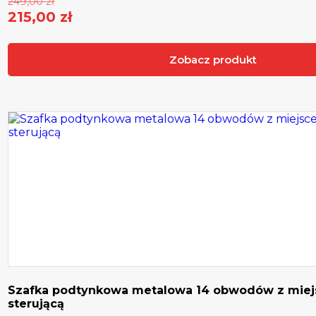
249,00
zł
cena
215,00
zł
Aktualna
wynosiła:
cena
249,00 zł.
Zobacz produkt
wynosi:
215,00 zł.
Szafka podtynkowa metalowa 14 obwodów z miej
sterującą