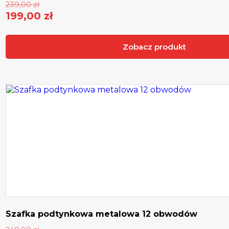
Pierwotna
239,00
zł
cena
199,00
zł
Aktualna
wynosiła:
cena
239,00 zł.
Zobacz produkt
wynosi:
199,00 zł.
Szafka podtynkowa metalowa 12 obwodów
Pierwotna